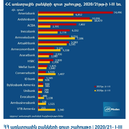
ՀՀ առևտրային բանկերի զուտ շահույթը | 2020/21- I-III