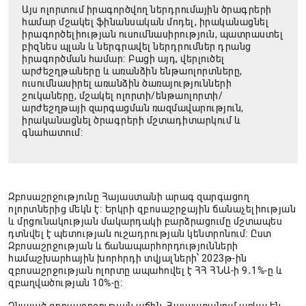
Այս ոլորտում իրագործվող ներդրումային ծրագրերի
համար մշակել ֆինանսական մոդել, իրականացնել
իրագործելիության ուսումնասիրություն, պատրաստել
բիզնես պլան և ներգրավել ներդրումներ դրանց
իրագործման համար։ Բացի այդ, վերլուծել
արժեշղթաները և առանձին ենթաոլորտները,
ուսումնասիրել առանձին ծառայությունների
շուկաները, մշակել ոլորտի/ենթաոլորտի/
արժեշղթայի զարգացման ռազմավարություն,
իրականացնել ծրագրերի մշտադիտարկում և
գնահատում։
Զբոսաշրջությունը Հայաստանի արագ զարգացող
ոլորտներից մեկն է։ Երկրի զբոսաշրջային ճանաչելիության
և մրցունակության մակարդակի բարձրացումը մշտապես
դտնվել է պետության ուշադրության կենտրոնում։ Ըստ
Զբոսաշրջության և ճանապարհորդությունների
համաշխարհային խորհրդի տվյալների՝ 2023թ-ին
զբոսաշրջության ոլորտը ապահովել է ՀՀ ՀՆԱ-ի 9․1%-ը և
զբաղվածության 10%-ը։