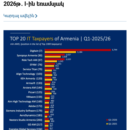
2026թ․ I-ին եռամսյակ
Կարդալ ավելին