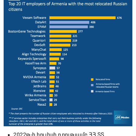
2022թ-ի հուլիսի դրությամբ ՀՀ ՏՏ