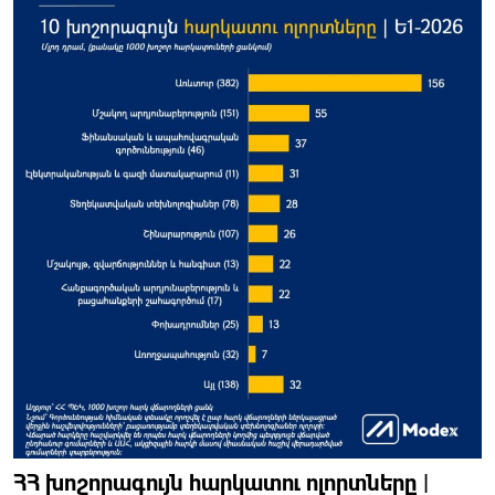
ՀՀ խոշորագույն հարկատու ոլորտները |