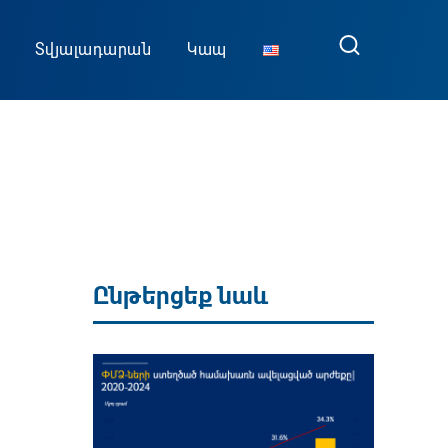
Տվյալադարան
Կապ
Ընթերցեք նաև