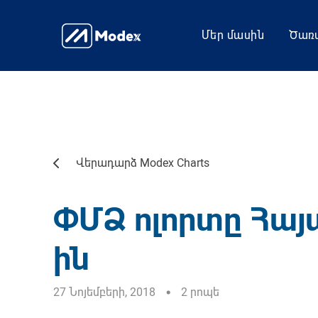
Մեր մասին
Ծառա
Վերադարձ Modex Charts
ՓՄՁ ոլորտը Հայ
ին
27 Նոյեմբերի, 2018
2 րոպե