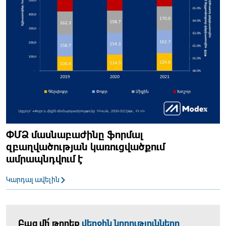
ՓՄՁ մասնաբաժինը ֆորմալ
զբաղվածության կառուցվածքում
ամրապնդվում է
Կարդալ ավելին
Բաց մի՛ թողեք
վերջին նորությունները