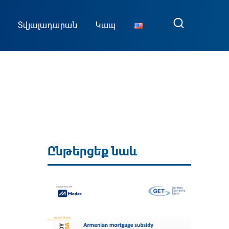
Տվյալադարան
Կապ
Ընթերցեք նաև