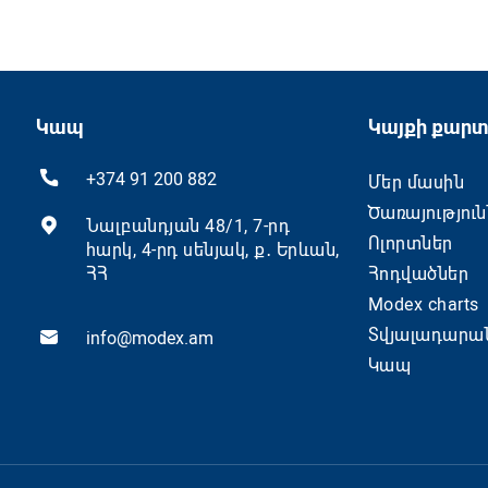
Կապ
Կայքի քարտ
+374 91 200 882
Մեր մասին
Ծառայություն
Նալբանդյան 48/1, 7-րդ
Ոլորտներ
հարկ, 4-րդ սենյակ, ք․ Երևան,
ՀՀ
Հոդվածներ
Modex charts
Տվյալադարա
info@modex.am
Կապ