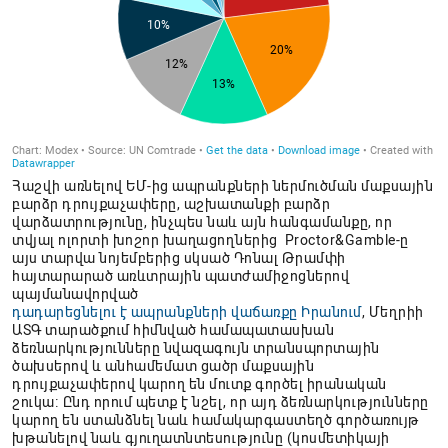
Հաշվի առնելով ԵՄ-ից ապրանքների ներմուծման մաքսային
բարձր դրույքաչափերը, աշխատանքի բարձր
վարձատրությունը, ինչպես նաև այն հանգամանքը, որ
տվյալ ոլորտի խոշոր խաղացողներից Proctor&Gamble-ը
այս տարվա նոյեմբերից սկսած Դոնալ Թրամփի
հայտարարած առևտրային պատժամիջոցներով
պայմանավորված
դադարեցնելու է ապրանքների վաճառքը Իրանում
, Մեղրիի
ԱՏԳ տարածքում հիմնված համապատասխան
ձեռնարկությունները նվազագույն տրանսպորտային
ծախսերով և անհամեմատ ցածր մաքսային
դրույքաչափերով կարող են մուտք գործել իրանական
շուկա։ Ընդ որում պետք է նշել, որ այդ ձեռնարկությունները
կարող են ստանձնել նաև համակարգաստեղծ գործառույթ
խթանելով նաև գյուղատնտեսությունը (կոսմետիկայի