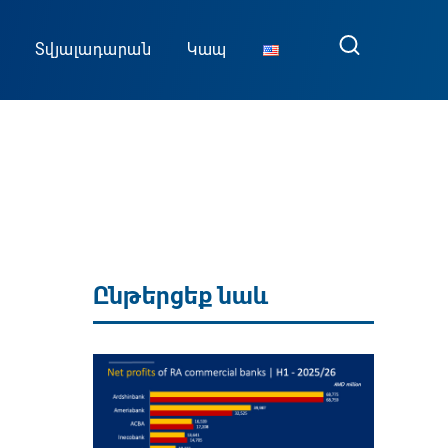
Տվյալադարան
Կապ
Ընթերցեք նաև