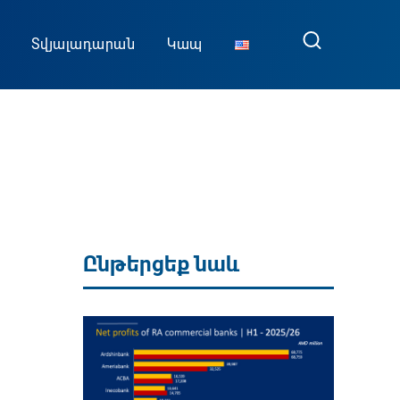
Տվյալադարան
Կապ
Ընթերցեք նաև