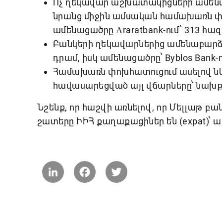
Ոչ ղեկավար աշխատակիցների ամենաբ
նրանց միջին ամսական համախառն փոխ
ամենացածրը Аraratbank-ում՝ 313 հազ
Բանկերի ղեկավարներից ամենաբարձր
դրամ, իսկ ամենացածրը՝ Byblos Bank-
Համախառն փոխհատուցում ասելով ն
հավասարեցված այլ վճարները՝ նախք
Նշենք, որ հաշվի առնելով, որ Մելլաթ 
շատերը ԻԻՀ քաղաքացիներ են (expat)՝ 
LinkedIn
Facebook
Twitter