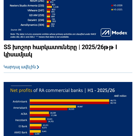
ՏՏ խոշոր հարկատուները | 2025/26թթ I
կիսամյակ
Կարդալ ավելին