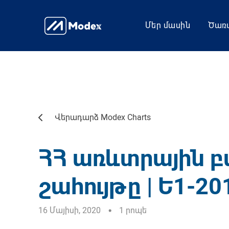
Մեր մասին
Ծառա
Վերադարձ Modex Charts
ՀՀ առևտրային բ
շահույթը | Ե1-20
16 Մայիսի, 2020
1 րոպե