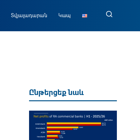
Տվյալադարան
Կապ
Ընթերցեք նաև