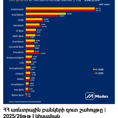
ՀՀ առևտրային բանկերի զուտ շահույթը |
2025/26թթ I կիսամյակ