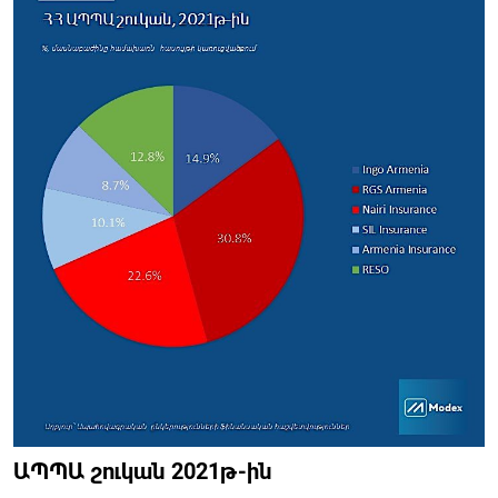
ԱՊՊԱ շուկան 2021թ-ին