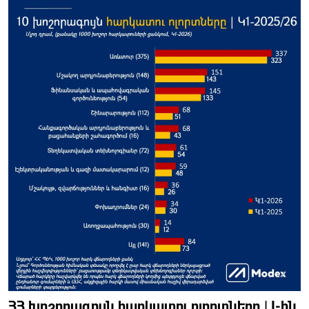
ՀՀ խոշորագույն հարկատու ոլորտները | I-ին