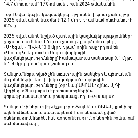
14.7 մլրդ դրամ՝ 17%-ով ավել, քան 2024 թվականին:
Top 10 վարկային կազմակերպությունների զուտ շահույթը
2025 թվականին կազմել է 12.1 մլրդ դրամ կամ ընդհանուրի
82%-ը։
2025 թվականին նշված վարկային կազմակերպությունների
շրջանում ամենամեծ զուտ շահույթը արձանագրել է
«Արեգակ» ՈՒՎԿ-ն՝ 3.8 մլրդ դրամ, որին հաջորդում են
«Գլոբալ Կրեդիտ» և «Մոգո» վարկային
կազմակերպությունները՝ համապատասխանաբար 3.1 մլրդ
և 1.4 մլրդ դրամ զուտ շահույթով։
Ցանկում ներառված չեն առևտրային բանկերի և պետական
մարմինների հետ փոխկապակցված վարկային
կազմակերպությունները (օրինակ՝ ԱԿԲԱ Լիզինգ, ԱյԴի
Լիզինգ, «Բնակարան երիտասարդներին»
վերաֆինանսավորում իրականացնող ՈՒՎԿ և այլն):
Ցանկում չի ներառվել «Էքսպորտ Ֆայնենս» ՈՒՎԿ-ն, քանի որ
այն հիմնականում սպասարկում է փոխկապակցված
ընկերություններին, իսկ գործունեությունը ներքին շուկայում
սահմանափակ է։